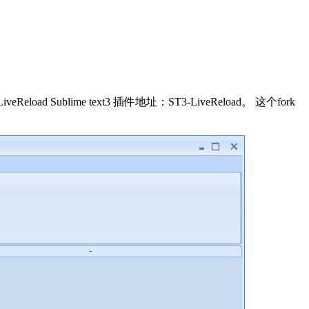
Sublime text3 插件地址：ST3-LiveReload。 这个fork