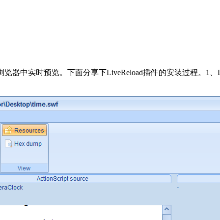
器中实时预览。下面分享下LiveReload插件的安装过程。1、LiveReload 