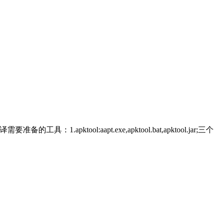
l:aapt.exe,apktool.bat,apktool.jar;三个