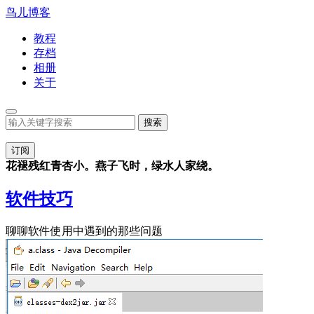
鸟儿博客
教程
存档
相册
关于
订阅
花褪残红青杏小。燕子飞时，绿水人家绕。
软件技巧
聊聊软件使用中遇到的那些问题