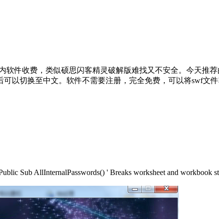
非常难。国内软件收费，类似硕思闪客精灵破解版难找又不安全。今天
以切换至中文。软件不需要注册，完全免费，可以将swf文件转成f
rnalPasswords() ' Breaks worksheet and workbook structur