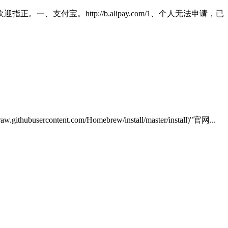
宝。http://b.alipay.com/1、个人无法申请，已
tent.com/Homebrew/install/master/install)"官网...