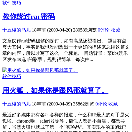
软件技巧
教你绕过rar密码
十五楼的鸟儿
18年前 (2009-04-20)
280589浏览
0评论
收藏
文章仅作rar密码破解的探讨，如有高见还望提出。 题目有点
夸大其词，事实是我也没能想出一个更好的描述来总结这篇文
章的内容，所以才写了这么一个标题。 问题背景：某bbs娱乐
区发布49选1的彩票，规则很简单，每次由...
软件技巧
用火狐，如果你是跟风那就算了。
十五楼的鸟儿
18年前 (2009-04-09)
35862浏览
0评论
收藏
最近好多媒体都有各种各样的报道，什么和IE最大的对手是火
狐啦、chrome啦、safari啦等等，貌似人都是不自满，都想尝
鲜，当然火狐也就成了第一个"实验品"。其实现在的IE8我已