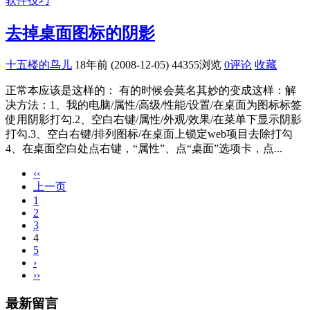
软件技巧
去掉桌面图标的阴影
十五楼的鸟儿
18年前 (2008-12-05)
44355浏览
0评论
收藏
正常本应该是这样的： 有的时候会莫名其妙的变成这样：解
决方法：1、我的电脑/属性/高级/性能/设置/在桌面为图标标签
使用阴影打勾.2、空白右键/属性/外观/效果/在菜单下显示阴影
打勾.3、空白右键/排列图标/在桌面上锁定web项目去除打勾
4、在桌面空白处点右键，“属性”、点“桌面”选项卡，点...
‹‹
上一页
1
2
3
4
5
›
››
最新留言