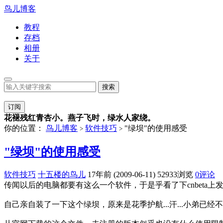
鸟儿博客
教程
存档
相册
关于
订阅
花褪残红青杏小。燕子飞时，绿水人家绕。
你的位置：
鸟儿博客
软件技巧
"绿坝"的使用感受
>
>
"绿坝"的使用感受
软件技巧
十五楼的鸟儿
17年前 (2009-06-11)
52933浏览
0评论
传闻以后的电脑都要有这么一个软件，于是乎看了下cnbeta
自己亲自装了一下这个绿坝，原来是花季护航...汗...小弟已