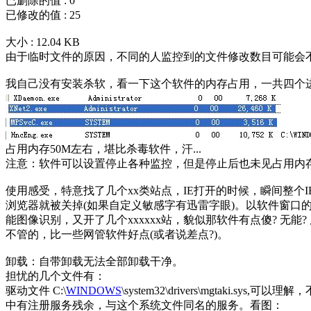
已删除的值 : 0
已修改的值 : 25
大小 : 12.04 KB
由于临时文件的原因，不同的人监控到的文件修改数目可能会
我自己没有安装杀软，看一下这个软件的内存占用，一共四个
占用内存50M左右，堪比杀毒软件，汗...
注意：软件可以设置停止各种监控，但是停止后也未见占用内存
使用感受，特意找了几个xx类站点，IE打开的时候，瞬间整
浏览器就被关掉(如果自定义敏感字有迅雷字眼)。以软件窗口
能图像识别，又开了几个xxxxxx站，貌似那软件有点傻? 无
不管的，比一些网管软件好点(或者说差点?)。
卸载：自带卸载无法全部卸载干净。
担忧的几个文件有：
驱动文件 C:\
WINDOWS
\system32\drivers\mgtaki
中有注册服务残余，与这个系统文件同名的服务。看图：