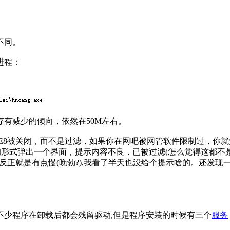
不同。
进程：
有减少的倾向，依然在50M左右。
个IE8被关闭，而不是过滤，如果你在网吧被网管软件限制过，
的形式弹出一个界面，提示内容不良，已被过滤(怎么觉得这都不
能? 反正就是有点慢(晚勃?),我看了半天也没给个提示啥的。还发
.sys,可以理解，不少程序在卸载后都会残留驱动,但是程序安装的时候有三个
服务