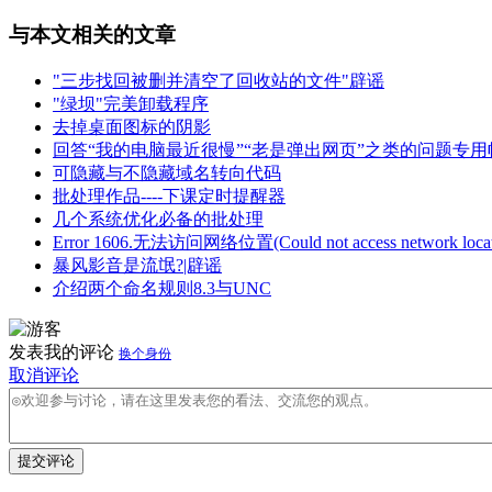
与本文相关的文章
"三步找回被删并清空了回收站的文件"辟谣
"绿坝"完美卸载程序
去掉桌面图标的阴影
回答“我的电脑最近很慢”“老是弹出网页”之类的问题专用
可隐藏与不隐藏域名转向代码
批处理作品----下课定时提醒器
几个系统优化必备的批处理
Error 1606.无法访问网络位置(Could not access network locat
暴风影音是流氓?|辟谣
介绍两个命名规则8.3与UNC
发表我的评论
换个身份
取消评论
提交评论