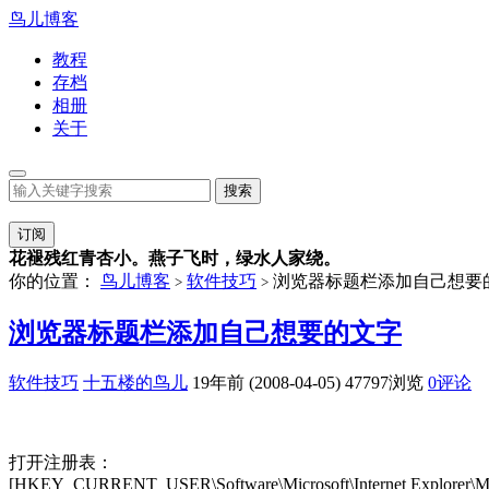
鸟儿博客
教程
存档
相册
关于
订阅
花褪残红青杏小。燕子飞时，绿水人家绕。
你的位置：
鸟儿博客
软件技巧
浏览器标题栏添加自己想要
>
>
浏览器标题栏添加自己想要的文字
软件技巧
十五楼的鸟儿
19年前 (2008-04-05)
47797浏览
0评论
打开注册表：
[HKEY_CURRENT_USER\Software\Microsoft\Internet Explorer\M