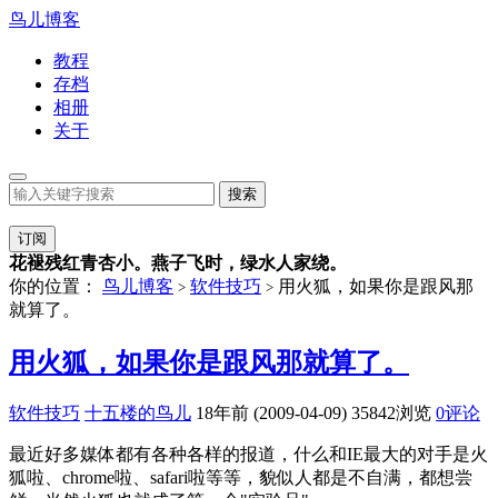
鸟儿博客
教程
存档
相册
关于
订阅
花褪残红青杏小。燕子飞时，绿水人家绕。
你的位置：
鸟儿博客
软件技巧
用火狐，如果你是跟风那
>
>
就算了。
用火狐，如果你是跟风那就算了。
软件技巧
十五楼的鸟儿
18年前 (2009-04-09)
35842浏览
0评论
最近好多媒体都有各种各样的报道，什么和IE最大的对手是火
狐啦、chrome啦、safari啦等等，貌似人都是不自满，都想尝