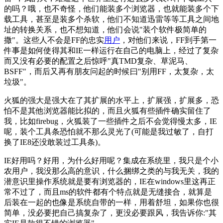
的吗？哦，也不奇怪，他们能装多个浏览器，也就能装多个下
载工具，甚至是装多个杀软，他们不知道迅雷等等工具之间地
址的转换关系，也不想知道，他们会说"装个软件极简单的
撒"。这些人不会是FF的忠实
用户
，对他们来说，FF到手第一
件事是如何使得其和IE一样运行在自己的电脑上，经过了复杂
而又没有必要的配置之后惊呼"真TMD复杂、草泥马、
BSFF"，而后又再有朋友问起的时候曰"别用FF，太复杂，太
垃圾"。
火狐的强大是强大在了其扩展的水平上，扩展强，扩展多，恐
怕不是其他浏览器能比拟的，而且火狐有些插件确实留住了
我，比如firebug，火狐装了一些插件之后不会觉得慢太多，IE
呢，装个工具条恐怕就不那么灵光了(可能是我过敏了，自打
换了IE8还没敢装过工具条)。
IE好用吗？好用，为什么好用呢？集成在系统里，我只是个小
农用户，我没那么高的意识，什么捆绑之类的与我无关，我的
潜意识里操作系统就是要有浏览器的，IE在windows里这再正
常不过了，而且ms的软件都有个特点就是无缝接合，就算是
后装在一起的也像是系统自带的一样，用着舒坦，如果你也很
简单，没必要把自己搞复杂了，更没必要跟风，我告诉你:"其