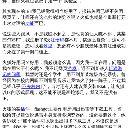
鲜，当然火狐也就成了第一个"实验品"。
其实现在的IE8我已经觉得相当好用了，报错关闭已经不关闭
网页了，哇靠还有这么帅的浏览器吗？火狐也就是个重新打开
上次对话的
功能
而已。
说这些人跟风，不是我瞧不起之，是他真的让人瞧不起，某某
曰:"BSFF，我注册了6次
注册码
都不对，搞这么复杂"，这可不
是我造谣，您可以看
这里
，想必有不少脑残最终没有注册成功
而死在了第一倒门槛上。
火狐好用吗？好用，我必须这么说，因为我一直在用，问题是
我在用它干什么呢？ 我不玩网页
游戏
，遇不到某些人
玩猫游
记的问题
；我暂时还是个学生，用不到某某垃圾办公系统。曾
经因为在校内网听不到背景音乐让我恼火了好一阵子，不过我
已经几乎
[不去校内]
了，当时还有人建议我安装IEtab，让火狐
以IE的形式展现，这不能不说是画蛇添足， 我又不是没有
IE。
火狐的某
插件
：flashgot主要作用是调出迅雷等下载工具，当
我给其提建议说迅雷本身支持多浏览器的，没必要装这个，他
告诉我：“那个插件可以调出出很多下载工具，不仅仅是迅
雷”，我的天，难道这个世界上还有这么多人装N种下载工具