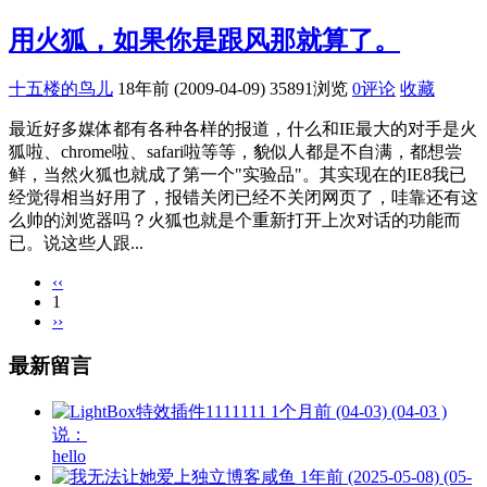
用火狐，如果你是跟风那就算了。
十五楼的鸟儿
18年前 (2009-04-09)
35891浏览
0评论
收藏
最近好多媒体都有各种各样的报道，什么和IE最大的对手是火
狐啦、chrome啦、safari啦等等，貌似人都是不自满，都想尝
鲜，当然火狐也就成了第一个"实验品"。其实现在的IE8我已
经觉得相当好用了，报错关闭已经不关闭网页了，哇靠还有这
么帅的浏览器吗？火狐也就是个重新打开上次对话的功能而
已。说这些人跟...
‹‹
1
››
最新留言
1111111
1个月前 (04-03) (04-03 )
说：
hello
咸鱼
1年前 (2025-05-08) (05-