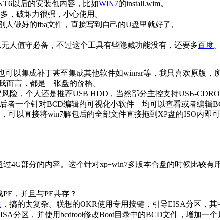
NT6以后的安装包内容，比如
WIN7
的install.wim。
能多多，破坏力很强，小心使用。
以找到别人做好的fba文件，直接写到自己的U盘里就好了。
innt.sif,无人值守必备，不过这个工具有些隐藏功能没有，还要多
百度
精简也可以集成补丁甚至集成其他软件如winrar等，我只喜欢原
对我而言，都是一张盘的价格。
人还是推荐USB HDD，当然部分主控支持USB-CDROM/US
命令行工具，后者一个针对BCD编辑的可视化小软件，均可以查看或者编辑B
的话，可以直接将win7解包后的全部文件直接拖到XP盘的ISO内
，再添加超过4G部分的内容。这个针对xp+win7多版本合盘的时候比较有
。
改成PE，并且与PE共存？
法
，搞的太复杂。联想的OKR使用专用按键，引导EISA分区，其
制到EISA分区，并使用bcdtool修改Boot目录中的BCD文件，