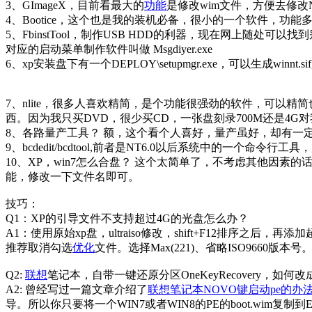
3、GImageX，目前看最大的
功能
是修改wim文件，方便去修改
4、Bootice，这个也是我的装机必备，很小的一个软件，功
5、FbinstTool，制作USB HDD的利器，现在网上随处可
对应的启动菜单制作软件叫做 Msgdiyer.exe
6、xp安装盘下有一个DEPLOY\setupmgr.exe，可以生成w
7、nlite，很多人喜欢精简，是个功能很强劲的软件，可以
西。因为我只买DVD，很少买CD，一张盘刻录700M还是4G
8、各路量产工具？ 额，这个看个人喜好，量产虽好，却有一定风险，个
9、bcdedit/bcdtool,前者是NT6.0以后系统中的一个
10、XP，win7怎么合盘？ 这个太简单了，不考虑其他因素
能，修改一下文件名即可。
技巧：
Q1：XP的引导文件不支持超过4G的光盘怎么办？
A1：使用原始xp盘，ultraiso修改，shift+F12排序之后
推荐取消勾选
优化
文件。选择Max(221)、省略ISO9660版本号
Q2:
联想
笔记本，自带一键还原分区OneKeyRecovery，如何
A2: 曾经写过一篇文章介绍了
联想笔记本NOVO键启动pe的办
导。所以你只要将一个WIN7或者WIN8的PE的boot.wim复