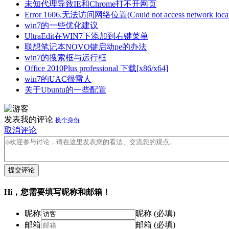
未知代理导致IE和Chrome打不开网页
Error 1606.无法访问网络位置(Could not access network locat
win7的一些优化建议
UltraEdit在WIN7下添加到右键菜单
联想笔记本NOVO键启动pe的办法
win7的搜索框与运行框
Office 2010Plus professional 下载[x86/x64]
win7的UAC很雷人
关于Ubuntu的一些配置
发表我的评论
换个身份
取消评论
提交评论
Hi，您需要填写昵称和邮箱！
昵称
昵称 (必填)
邮箱
邮箱 (必填)