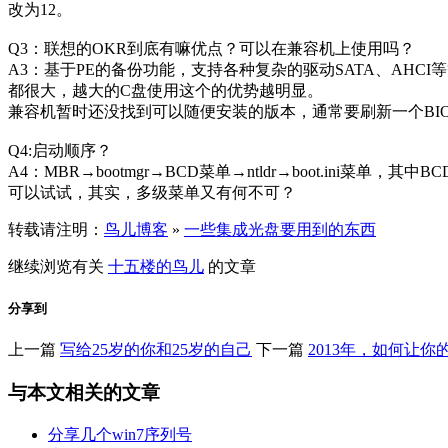
改为12。
Q3：联想的OKR到底有嘛优点？可以在兼容机上使用吗？
A3：基于PE的备份功能，支持各种复杂的驱动SATA、AHC
都很大，越大的C盘使用这个的优势越明显。
兼容机暂时还没找到可以随便安装的版本，通常要刷新一个BIO
Q4:启动顺序？
A4：MBR→bootmgr→BCD菜单→ntldr→boot.ini菜单
可以试试，其实，多级菜单又有何不可？
转载请注明：
鸟儿博客
»
一些集成光盘要用到的东西
继续浏览有关
十五楼的鸟儿
的文章
分享到
上一篇
写给25岁的你和25岁的自己
下一篇
2013年，如何让
与本文相关的文章
分享几个win7序列号