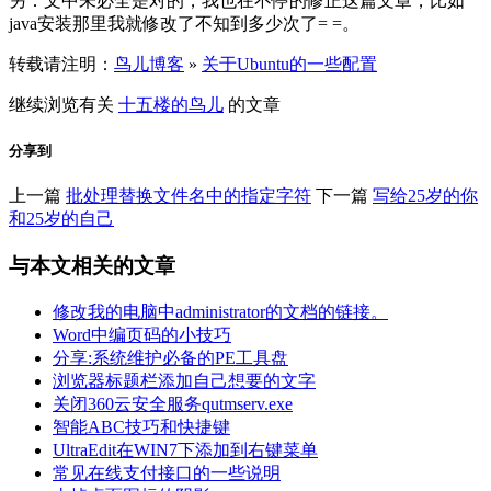
另：文中未必全是对的，我也在不停的修正这篇文章，比如
java安装那里我就修改了不知到多少次了= =。
转载请注明：
鸟儿博客
»
关于Ubuntu的一些配置
继续浏览有关
十五楼的鸟儿
的文章
分享到
上一篇
批处理替换文件名中的指定字符
下一篇
写给25岁的你
和25岁的自己
与本文相关的文章
修改我的电脑中administrator的文档的链接。
Word中编页码的小技巧
分享:系统维护必备的PE工具盘
浏览器标题栏添加自己想要的文字
关闭360云安全服务qutmserv.exe
智能ABC技巧和快捷键
UltraEdit在WIN7下添加到右键菜单
常见在线支付接口的一些说明