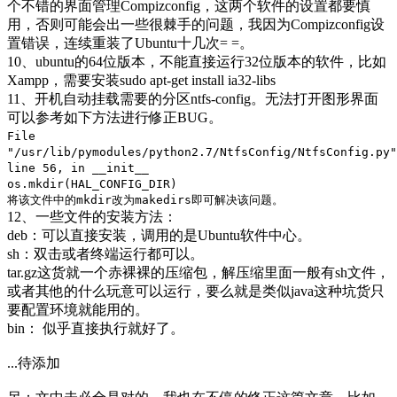
个不错的界面管理Compizconfig，这两个软件的设置都要慎
用，否则可能会出一些很棘手的问题，我因为Compizconfig设
置错误，连续重装了Ubuntu十几次= =。
10、ubuntu的64位版本，不能直接运行32位版本的软件，比如
Xampp，需要安装sudo apt-get install ia32-libs
11、开机自动挂载需要的分区ntfs-config。无法打开图形界面
可以参考如下方法进行修正BUG。
File
"/usr/lib/pymodules/python2.7/NtfsConfig/NtfsConfig.py"
line 56, in __init__
os.mkdir(HAL_CONFIG_DIR)
将该文件中的mkdir改为makedirs即可解决该问题。
12、一些文件的安装方法：
deb：可以直接安装，调用的是Ubuntu软件中心。
sh：双击或者终端运行都可以。
tar.gz这货就一个赤裸裸的压缩包，解压缩里面一般有sh文件，
或者其他的什么玩意可以运行，要么就是类似java这种坑货只
要配置环境就能用的。
bin： 似乎直接执行就好了。
...待添加