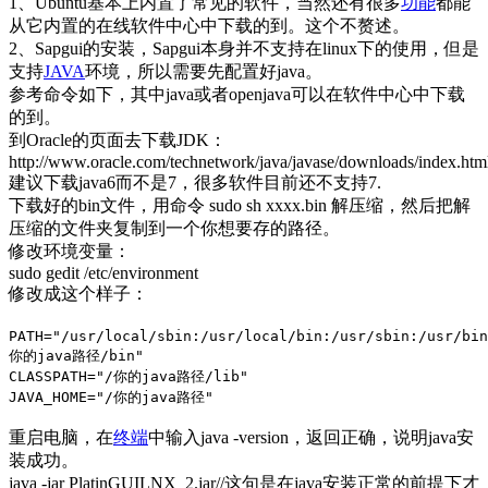
1、Ubuntu基本上内置了常见的软件，当然还有很多
功能
都能
从它内置的在线软件中心中下载的到。这个不赘述。
2、Sapgui的安装，Sapgui本身并不支持在linux下的使用，但是
支持
JAVA
环境，所以需要先配置好java。
参考命令如下，其中java或者openjava可以在软件中心中下载
的到。
到Oracle的页面去下载JDK：
http://www.oracle.com/technetwork/java/javase/downloads/index.htm
建议下载java6而不是7，很多软件目前还不支持7.
下载好的bin文件，用命令 sudo sh xxxx.bin 解压缩，然后把解
压缩的文件夹复制到一个你想要存的路径。
修改环境变量：
sudo gedit /etc/environment
修改成这个样子：
PATH="/usr/local/sbin:/usr/local/bin:/usr/sbin:/usr/bin
你的java路径/bin"
CLASSPATH="/你的java路径/lib"
JAVA_HOME="/你的java路径"
重启电脑，在
终端
中输入java -version，返回正确，说明java安
装成功。
java -jar PlatinGUILNX_2.jar//这句是在java安装正常的前提下才