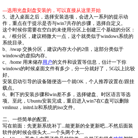
---选用光盘刻盘安装的，可以直接从这里开始
5、进入桌面之后，选择安装选项，会进入一系列的提示动
作，重点在于提示是否与win7共存的步骤，选择自定义。
这个时候你需要在空白的未使用分区上创建三个基础的分区：
a、/ 根分区，建议稍微大一点，这个就类似于windows系统的
系统目录。
b、/swap 交换分区，建议内存大小的2倍，这部分类似于
windows的虚拟内存。
c、/home 用来储存
用户
的文件和设置等信息，估计一下你
windows的时候桌面文件有多少，分一分就好了，5G以上比较
好。
安装启动引导的设备随便选一个就OK，个人推荐设置在/跟挂
载点。
6、剩下的安装步骤和win差不多，选择键盘、时区语言等选
项。至此，Ubuntu安装完成，重启进入win7在C盘可以删除
vmlinuz，initrd.lz和系统的iso文件。
二、一些简单的配置。
写在前面：先更新系统补丁...能更新的全更新吧...不然后面装
软件的时候会很头大...一个头两个大...