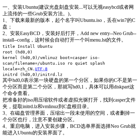
一、安装Ubuntu(建议光盘刻盘安装...可以无视easybcd或者网
上流传的一些Grub安装方法。)。
1、下载来最新的版本，起个名字叫Ubuntu.iso，丢在win7的C
盘；
2、安装EasyBCD，安装好后打开，Add new entry--Neo Grub--
install--config，这时候会自动打开一个叫menu.lst的文件。
title Install Ubuntu
root (hd0,0)
kernel (hd0,0)/vmlinuz boot=casper iso-
scan/filename=/ubuntu.iso ro quiet splash
locale=zh_CN.
UTF-8
initrd (hd0,0)/initrd.lz
其中hd0,0表示第一块硬盘的第一个分区，如果你的C不是第一
个分区而是第二个分区，那就写hd0,1，具体可以用diskpart这
个命令查看。
把准备好的iso用压缩软件或者虚拟光驱打开，找到casper文件
夹，提取initrd.lz和vmlinuz到C盘根目录。
3、在磁盘管理界面，压缩出一段未使用的空间，或者删掉一
个分区也行，注意不要创建分区。
4、重启电脑，进入安装步骤，BCD选单界面选择Neo Grub就
能进入Ubuntu的安装界面了。