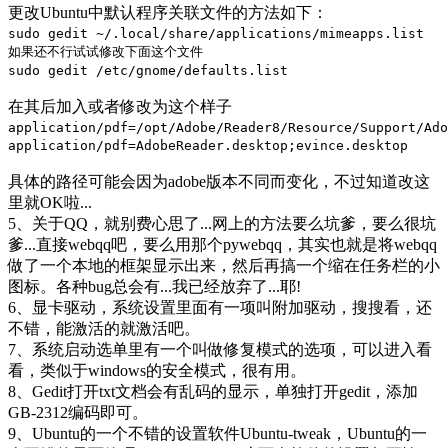
更改Ubuntu中默认程序关联文件的方法如下：
sudo gedit ~/.local/share/applications/mimeapps.list
如果还不行试试修改下面这个文件
sudo gedit /etc/gnome/defaults.list
在其后加入或者修改为这个样子
application/pdf=/opt/Adobe/Reader8/Resource/Support/Ado
application/pdf=AdobeReader.desktop;evince.desktop
具体的路径可能会因为adobe版本不同而变化，不过知道改这
里就OK啦...
5、关于QQ，就别费心思了...网上的方法要么坑爹，要么很坑
爹...直接webqq吧，要么用那个pywebqq，其实也就是将webqq
做了一个本地的框架显示出来，然后再搞一个缩在任务栏的小
图标。各种bug总会有...我已经放弃了...耶!
6、显卡驱动，系统设置里面有一项叫附加驱动，搜搜看，还
不错，能激活的就激活吧。
7、系统启动选单里有一个叫做修复模式的选项，可以进入看
看，类似于windows的安全模式，很有用。
8、Gedit打开txt文档会有乱码的显示，单独打开gedit，添加
GB-2312编码即可。
9、Ubuntu的一个不错的设置软件Ubuntu-tweak，Ubuntu的一