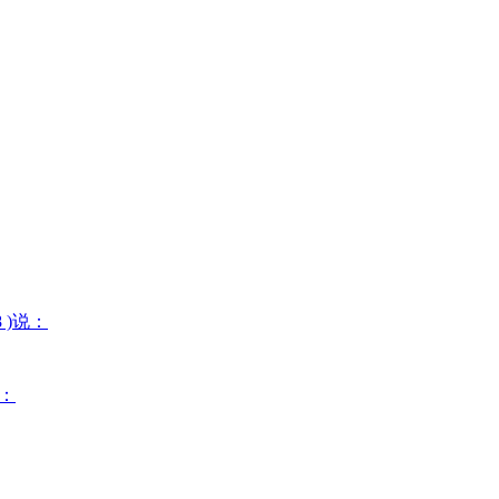
08 )说：
说：