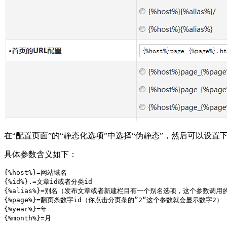
在“配置页面”的“静态化选项”中选择“伪静态”，然后可以设置下
具体参数含义如下：
{%host%}=网站域名

{%id%}.=文章id或者分类id

{%alias%}=别名（发布文章或者新建栏目有一个别名选项，这个参数调用
{%page%}=翻页条数字id（你点击分页条的”2“这个参数就会显示数字2）

{%year%}=年

{%month%}=月