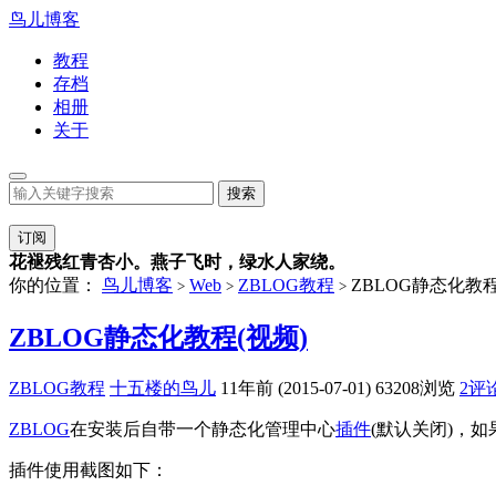
鸟儿博客
教程
存档
相册
关于
订阅
花褪残红青杏小。燕子飞时，绿水人家绕。
你的位置：
鸟儿博客
Web
ZBLOG教程
ZBLOG静态化教程
>
>
>
ZBLOG静态化教程(视频)
ZBLOG教程
十五楼的鸟儿
11年前 (2015-07-01)
63208浏览
2评
ZBLOG
在安装后自带一个静态化管理中心
插件
(默认关闭)，
插件使用截图如下：