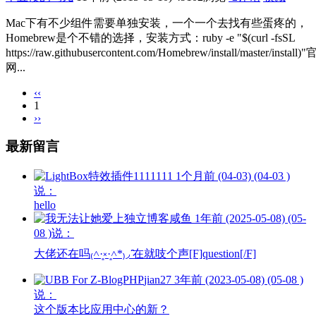
Mac下有不少组件需要单独安装，一个一个去找有些蛋疼的，
Homebrew是个不错的选择，安装方式：ruby -e "$(curl -fsSL
https://raw.githubusercontent.com/Homebrew/install/master/install)"
网...
‹‹
1
››
最新留言
1111111
1个月前 (04-03) (04-03 )
说：
hello
咸鱼
1年前 (2025-05-08) (05-
08 )说：
大佬还在吗₍˄·͈༝·͈˄*₎◞ ̑̑在就吱个声[F]question[/F]
jian27
3年前 (2023-05-08) (05-08 )
说：
这个版本比应用中心的新？