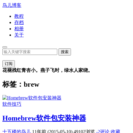
鸟儿博客
教程
存档
相册
关于
订阅
花褪残红青杏小。燕子飞时，绿水人家绕。
标签：brew
软件技巧
Homebrew软件包安装神器
十五楼的鸟儿
11年前 (2015-05-10)
49102浏览
-2评论
收藏