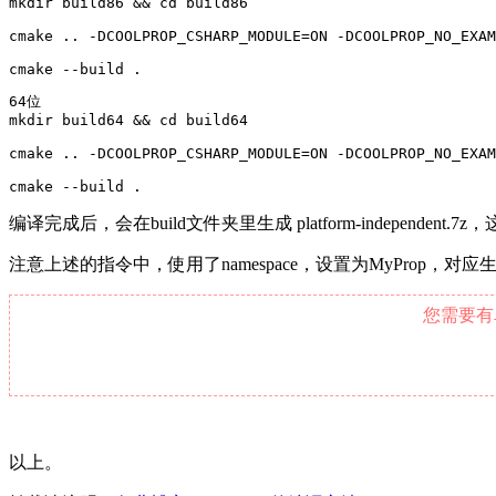
mkdir build86 && cd build86
cmake .. -DCOOLPROP_CSHARP_MODULE=ON -DCOOLPROP_NO_EXAM
cmake --build .
64位
mkdir build64 && cd build64
cmake .. -DCOOLPROP_CSHARP_MODULE=ON -DCOOLPROP_NO_EXAM
cmake --build .
编译完成后，会在build文件夹里生成 platform-independen
注意上述的指令中，使用了namespace，设置为MyProp
您需要有
以上。