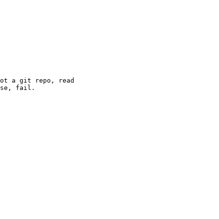
ot a git repo, read
se, fail.