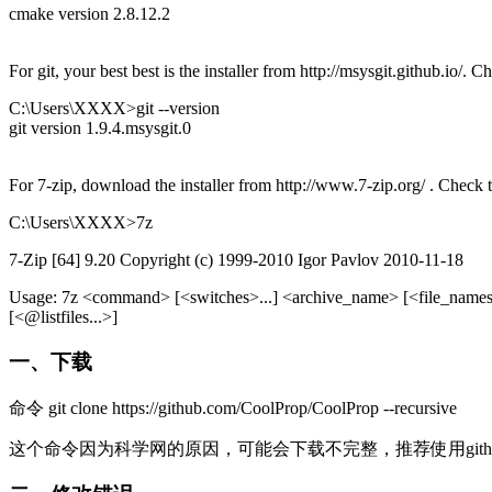
cmake version 2.8.12.2
For git, your best best is the installer from http://msysgit.github.io/
C:\Users\XXXX>git --version
git version 1.9.4.msysgit.0
For 7-zip, download the installer from http://www.7-zip.org/ . Check
C:\Users\XXXX>7z
7-Zip [64] 9.20 Copyright (c) 1999-2010 Igor Pavlov 2010-11-18
Usage: 7z <command> [<switches>...] <archive_name> [<file_names>
[<@listfiles...>]
一、下载
命令 git clone https://github.com/CoolProp/CoolProp --recursive
这个命令因为科学网的原因，可能会下载不完整，推荐使用github 