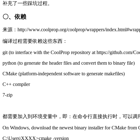
补充了一些踩坑过程。
〇、依赖
来源：http://www.coolprop.org/coolprop/wrappers/index.html#wrap
编译过程需要依赖这些东西：
git (to interface with the CoolProp repository at https://github.com/
python (to generate the header files and convert them to binary file)
CMake (platform-independent software to generate makefiles)
C++ compiler
7-zip
都需要加入到环境变量中，即：在命令行直接执行时，可以调
On Windows, download the newest binary installer for CMake from C
C:\Users\XXXX>cmake -version