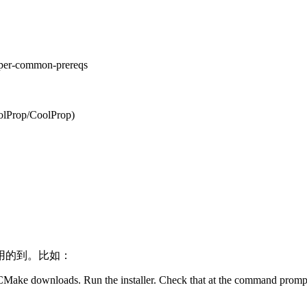
per-common-prereqs
CoolProp/CoolProp)
用的到。比如：
Make downloads. Run the installer. Check that at the command prompt