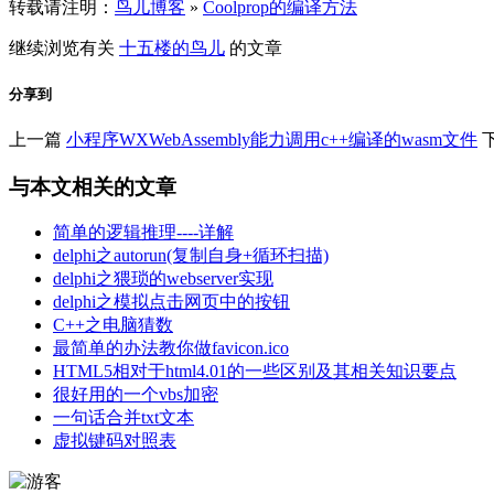
转载请注明：
鸟儿博客
»
Coolprop的编译方法
继续浏览有关
十五楼的鸟儿
的文章
分享到
上一篇
小程序WXWebAssembly能力调用c++编译的wasm文件
与本文相关的文章
简单的逻辑推理----详解
delphi之autorun(复制自身+循环扫描)
delphi之猥琐的webserver实现
delphi之模拟点击网页中的按钮
C++之电脑猜数
最简单的办法教你做favicon.ico
HTML5相对于html4.01的一些区别及其相关知识要点
很好用的一个vbs加密
一句话合并txt文本
虚拟键码对照表