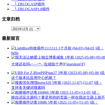
└ ZBLOGASP插件
└ ZBLOGASP1.8插件
文章归档
最新留言
1111111
1个月前 (04-03) (04-03 )说：
hello
咸鱼
1年前 (2025-05-08) (05-
大佬还在吗₍˄·͈༝·͈˄*₎◞ ̑̑在就吱个声[F]question[/F]
jian27
3年前 (2023-05-08) (05-08 )
这个版本比应用中心的新？
horse320
5年前 (2021-11-07) (11-07 )说：
支持多关键词搜索吗
访客100866
5年前 (2021-11-05) (11-05 )说：
能自适应主题吗？要是和你的页面一样在我这主题上就不
访客10086
5年前 (2021-11-05) (11-05 )说：