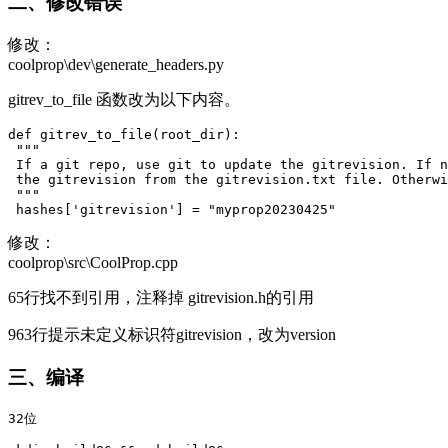
二、修改错误
修改：
coolprop\dev\generate_headers.py
gitrev_to_file 函数改为以下内容。
def gitrev_to_file(root_dir):
 """
 If a git repo, use git to update the gitrevision. If n
 the gitrevision from the gitrevision.txt file. Otherwi
 """
 hashes['gitrevision'] = "myprop20230425"
修改：
coolprop\src\CoolProp.cpp
65行找不到引用，注释掉 gitrevision.h的引用
963行提示未定义标识符gitrevision，改为version
三、编译
32位