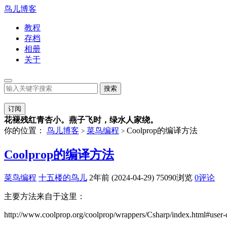
鸟儿博客
教程
存档
相册
关于
订阅
花褪残红青杏小。燕子飞时，绿水人家绕。
你的位置：
鸟儿博客
菜鸟编程
Coolprop的编译方法
>
>
Coolprop的编译方法
菜鸟编程
十五楼的鸟儿
2年前 (2024-04-29)
75090浏览
0评论
主要方法来自于这里：
http://www.coolprop.org/coolprop/wrappers/Csharp/index.html#user-