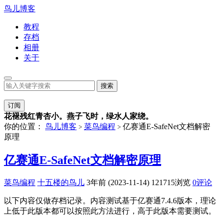
鸟儿博客
教程
存档
相册
关于
订阅
花褪残红青杏小。燕子飞时，绿水人家绕。
你的位置：
鸟儿博客
菜鸟编程
亿赛通E-SafeNet文档解密
>
>
原理
亿赛通E-SafeNet文档解密原理
菜鸟编程
十五楼的鸟儿
3年前 (2023-11-14)
121715浏览
0评论
以下内容仅做存档记录。内容测试基于亿赛通7.4.6版本，理论
上低于此版本都可以按照此方法进行，高于此版本需要测试。