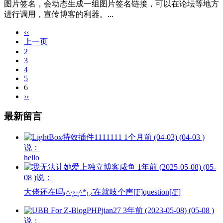
图片签名，会动态生成一组图片签名链接，可以在论坛等地方
进行调用，宣传博客的利器。...
‹‹
上一页
2
3
4
5
6
››
最新留言
1111111
1个月前 (04-03) (04-03 )
说：
hello
咸鱼
1年前 (2025-05-08) (05-
08 )说：
大佬还在吗₍˄·͈༝·͈˄*₎◞ ̑̑在就吱个声[F]question[/F]
jian27
3年前 (2023-05-08) (05-08 )
说：